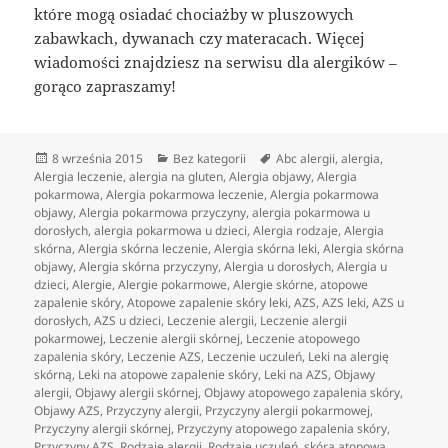
które mogą osiadać chociażby w pluszowych
zabawkach, dywanach czy materacach. Więcej
wiadomości znajdziesz na serwisu dla alergików –
gorąco zapraszamy!
Data
Kategorie
Tagi
8 września 2015
Bez kategorii
Abc alergii
,
alergia
,
publikacji
Alergia leczenie
,
alergia na gluten
,
Alergia objawy
,
Alergia
pokarmowa
,
Alergia pokarmowa leczenie
,
Alergia pokarmowa
objawy
,
Alergia pokarmowa przyczyny
,
alergia pokarmowa u
dorosłych
,
alergia pokarmowa u dzieci
,
Alergia rodzaje
,
Alergia
skórna
,
Alergia skórna leczenie
,
Alergia skórna leki
,
Alergia skórna
objawy
,
Alergia skórna przyczyny
,
Alergia u dorosłych
,
Alergia u
dzieci
,
Alergie
,
Alergie pokarmowe
,
Alergie skórne
,
atopowe
zapalenie skóry
,
Atopowe zapalenie skóry leki
,
AZS
,
AZS leki
,
AZS u
dorosłych
,
AZS u dzieci
,
Leczenie alergii
,
Leczenie alergii
pokarmowej
,
Leczenie alergii skórnej
,
Leczenie atopowego
zapalenia skóry
,
Leczenie AZS
,
Leczenie uczuleń
,
Leki na alergię
skórną
,
Leki na atopowe zapalenie skóry
,
Leki na AZS
,
Objawy
alergii
,
Objawy alergii skórnej
,
Objawy atopowego zapalenia skóry
,
Objawy AZS
,
Przyczyny alergii
,
Przyczyny alergii pokarmowej
,
Przyczyny alergii skórnej
,
Przyczyny atopowego zapalenia skóry
,
Przyczyny AZS
,
Rodzaje alergii
,
Rodzaje uczuleń
,
skóra atopowa
,