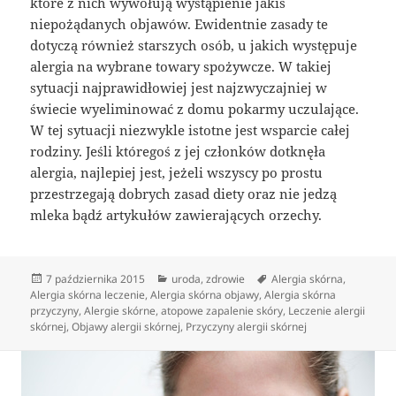
które z nich wywołują wystąpienie jakiś
niepożądanych objawów. Ewidentnie zasady te
dotyczą również starszych osób, u jakich występuje
alergia na wybrane towary spożywcze. W takiej
sytuacji najprawidłowiej jest najzwyczajniej w
świecie wyeliminować z domu pokarmy uczulające.
W tej sytuacji niezwykle istotne jest wsparcie całej
rodziny. Jeśli któregoś z jej członków dotknęła
alergia, najlepiej jest, jeżeli wszyscy po prostu
przestrzegają dobrych zasad diety oraz nie jedzą
mleka bądź artykułów zawierających orzechy.
Data
Kategorie
Tagi
7 października 2015
uroda
,
zdrowie
Alergia skórna
,
publikacji
Alergia skórna leczenie
,
Alergia skórna objawy
,
Alergia skórna
przyczyny
,
Alergie skórne
,
atopowe zapalenie skóry
,
Leczenie alergii
skórnej
,
Objawy alergii skórnej
,
Przyczyny alergii skórnej