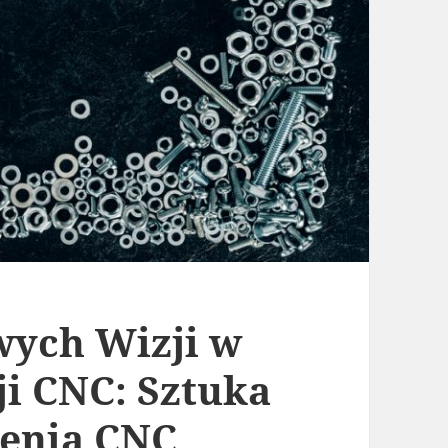
owych Wizji w
i CNC: Sztuka
zenia CNC