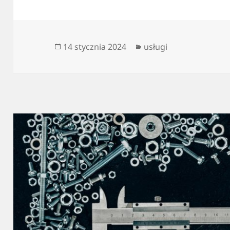
Data
Kategorie
14 stycznia 2024
usługi
publikacji