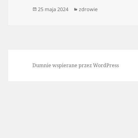
Data
Kategorie
25 maja 2024
zdrowie
publikacji
Dumnie wspierane przez WordPress