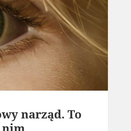
owy narząd. To
i nim