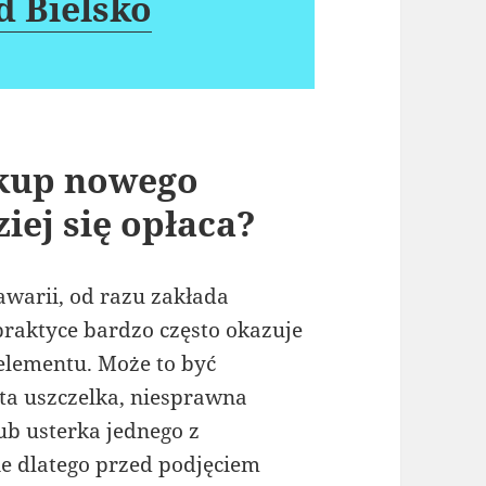
 Bielsko
kup nowego
iej się opłaca?
awarii, od razu zakłada
raktyce bardzo często okazuje
 elementu. Może to być
ta uszczelka, niesprawna
b usterka jednego z
e dlatego przed podjęciem