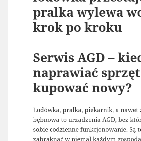
pralka wylewa w
krok po kroku
Serwis AGD – kie
naprawiać sprzęt
kupować nowy?
Lodówka, pralka, piekarnik, a nawe
bębnowa to urządzenia AGD, bez któ
sobie codzienne funkcjonowanie. Są t
zabraknąć w niemal każdym gospoda