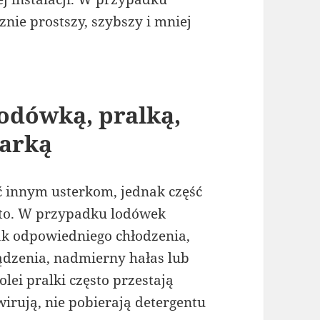
nie prostszy, szybszy i mniej
odówką, pralką,
warką
 innym usterkom, jednak część
sto. W przypadku lodówek
ak odpowiedniego chłodzenia,
dzenia, nadmierny hałas lub
lei pralki często przestają
rują, nie pobierają detergentu